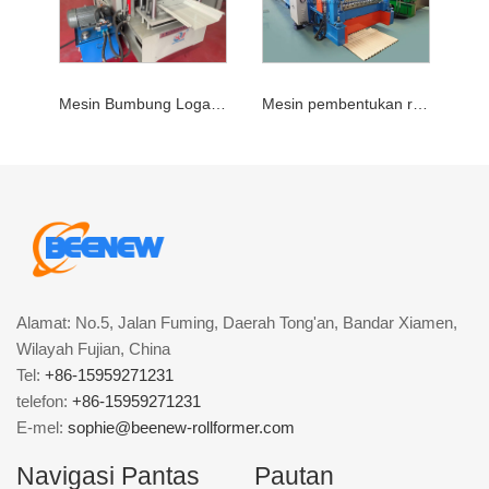
Mesin Bumbung Logam Kunci Snap
Mesin pembentukan roll bergelombang
Alamat: No.5, Jalan Fuming, Daerah Tong'an, Bandar Xiamen,
Wilayah Fujian, China
Tel:
+86-15959271231
telefon:
+86-15959271231
E-mel:
sophie@beenew-rollformer.com
Navigasi Pantas
Pautan